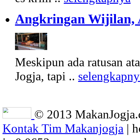
Angkringan Wijilan,
Meskipun ada ratusan at
Jogja, tapi ..
selengkapny
© 2013 MakanJogja.co
Kontak Tim Makanjogja
| h