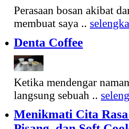
Perasaan bosan akibat d
membuat saya ..
selengk
Denta Coffee
Ketika mendengar namany
langsung sebuah ..
selen
Menikmati Cita Rasa K
Pisang, dan Soft Coo