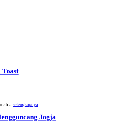
 Toast
rnah ..
selengkapnya
Mengguncang Jogja