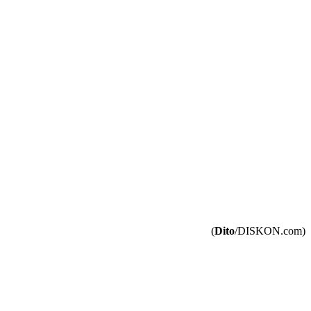
(
Dito
/DISKON.com)