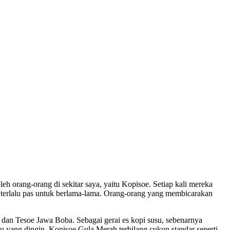
leh orang-orang di sekitar saya, yaitu Kopisoe. Setiap kali mereka
 terlalu pas untuk berlama-lama. Orang-orang yang membicarakan
 dan Tesoe Jawa Boba. Sebagai gerai es kopi susu, sebenarnya
yang dingin. Kopisoe Gula Merah terbilang cukup standar seperti