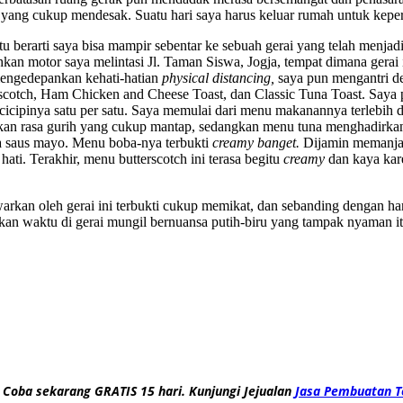
 yang cukup mendesak. Suatu hari saya harus keluar rumah untuk keper
tu berarti saya bisa mampir sebentar ke sebuah gerai yang telah menjadi
an motor saya melintasi Jl. Taman Siswa, Jogja, tempat dimana gerai i
mengedepankan kehati-hatian
physical distancing,
saya pun mengantri de
scotch, Ham Chicken and Cheese Toast, dan Classic Tuna Toast. Saya 
cipinya satu per satu. Saya memulai dari menu makanannya terlebih d
n rasa gurih yang cukup mantap, sedangkan menu tuna menghadirkan ci
ta saus mayo. Menu boba-nya terbukti
creamy banget.
Dijamin memanjak
ti. Terakhir, menu butterscotch ini terasa begitu
creamy
dan kaya kar
rkan oleh gerai ini terbukti cukup memikat, dan sebanding dengan ha
an waktu di gerai mungil bernuansa putih-biru yang tampak nyaman it
 Coba sekarang GRATIS 15 hari. Kunjungi Jejualan
Jasa Pembuatan T