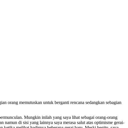
gian orang memutuskan untuk berganti rencana sedangkan sebagian
ermunculan. Mungkin inilah yang saya lihat sebagai orang-orang
 namun di sisi yang lainnya saya merasa salut atas optimisme gerai-
 ketika melihat hadirnya beberapa gerai baru. Meski begitu, saya