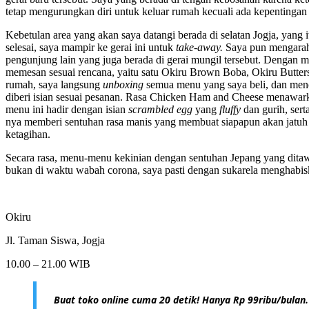
tetap mengurungkan diri untuk keluar rumah kecuali ada kepentingan
Kebetulan area yang akan saya datangi berada di selatan Jogja, yang i
selesai, saya mampir ke gerai ini untuk
take-away.
Saya pun mengarahk
pengunjung lain yang juga berada di gerai mungil tersebut. Dengan 
memesan sesuai rencana, yaitu satu Okiru Brown Boba, Okiru Butter
rumah, saya langsung
unboxing
semua menu yang saya beli, dan menci
diberi isian sesuai pesanan. Rasa Chicken Ham and Cheese menawarka
menu ini hadir dengan isian
scrambled egg
yang
fluffy
dan gurih, ser
nya memberi sentuhan rasa manis yang membuat siapapun akan jatuh ha
ketagihan.
Secara rasa, menu-menu kekinian dengan sentuhan Jepang yang ditawa
bukan di waktu wabah corona, saya pasti dengan sukarela menghabisk
Okiru
Jl. Taman Siswa, Jogja
10.00 – 21.00 WIB
Buat toko online cuma 20 detik! Hanya Rp 99ribu/bulan.