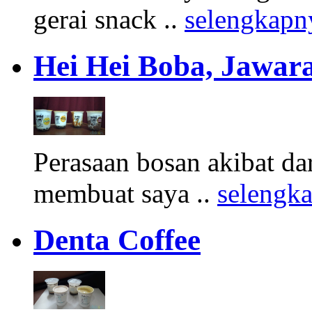
gerai snack ..
selengkapn
Hei Hei Boba, Jawara
Perasaan bosan akibat d
membuat saya ..
selengk
Denta Coffee