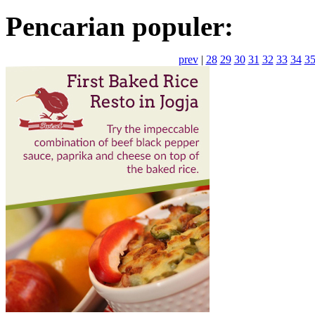
Pencarian populer:
prev
|
28
29
30
31
32
33
34
3