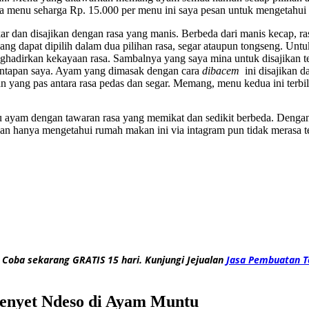
enu seharga Rp. 15.000 per menu ini saya pesan untuk mengetahui l
an disajikan dengan rasa yang manis. Berbeda dari manis kecap, rasa
ng dapat dipilih dalam dua pilihan rasa, segar ataupun tongseng. 
enghadirkan kekayaan rasa. Sambalnya yang saya mina untuk disajikan 
antapan saya. Ayam yang dimasak dengan cara
dibacem
ini disajikan 
n yang pas antara rasa pedas dan segar. Memang, menu kedua ini terb
yam dengan tawaran rasa yang memikat dan sedikit berbeda. Dengan ra
an hanya mengetahui rumah makan ini via intagram pun tidak merasa t
 Coba sekarang GRATIS 15 hari. Kunjungi Jejualan
Jasa Pembuatan T
enyet Ndeso di Ayam Muntu