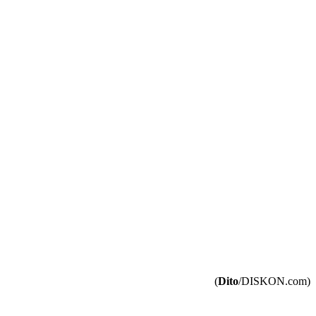
(
Dito
/DISKON.com)