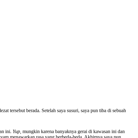
 tersebut berada. Setelah saya susuri, saya pun tiba di sebuah
an ini.
Yup,
mungkin karena banyaknya gerai di kawasan ini dan
 ayam menawarkan rasa yang berbeda-beda. Akhirnya saya pun