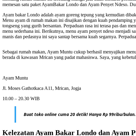
memesan satu paket AyamBakar Londo dan Ayam Penyet Ndeso. Dua m
Ayam bakar Londo adalah ayam goreng tepung yang kemudian dibakar d
Menu ayam di rumah makan ini disajikan dengan kuah pendamping ya
tongseng yang gurih bersantan. Perpaduan rasa ini terasa pas dan m
menu sederhana ini. Berikutnya, menu ayam penyet ndeso menjadi s
manis dan pedasnya ini saya santap bersama kuah segarnya. Perpadua
Sebagai rumah makan, Ayam Muntu cukup berhasil menyajikan menu a
berada di kawasan Mrican yang padat mahasiswa. Saya, yang kebetul
Ayam Muntu
Jl. Moses Gathotkaca A11, Mrican, Jogja
10.00 – 20.30 WIB
Buat toko online cuma 20 detik! Hanya Rp 99ribu/bulan.
Kelezatan Ayam Bakar Londo dan Ayam P