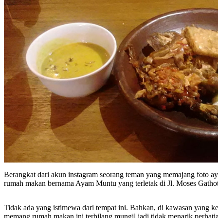
Berangkat dari akun instagram seorang teman yang memajang foto aya
rumah makan bernama Ayam Muntu yang terletak di Jl. Moses Gathot
Tidak ada yang istimewa dari tempat ini. Bahkan, di kawasan yang ke
memang rumah makan ini terbilang mungil jadi tidak menarik perha