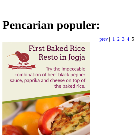
Pencarian populer:
prev
|
1
2
3
4
5