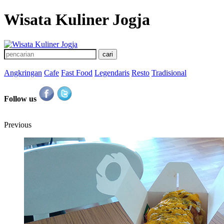
Wisata Kuliner Jogja
Angkringan
Cafe
Fast Food
Legendaris
Resto
Tradisional
Follow us
Previous