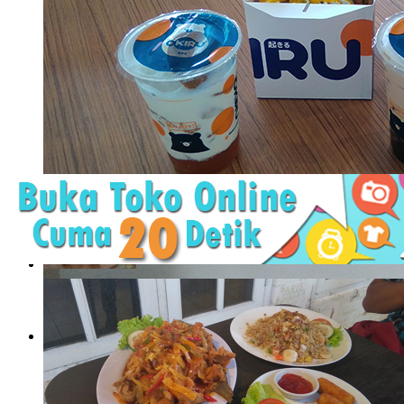
Okiru, Jujugan Baru Pecinta Boba dan Toast
Bencana Corona yang dimulai awal Maret ini memang tidak pe
berbagai rencana. Sebagian ..
Okiru, Jujugan Baru Pecinta
Boba dan Toast
Bencana Corona yang dimulai awal ..
The Rock Burger, Burger
Baru yang Mengguncang