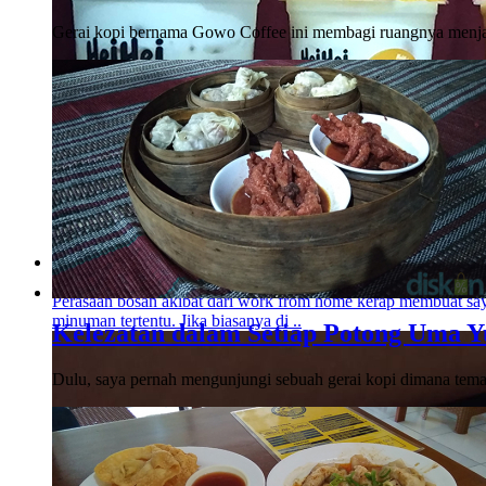
Gerai kopi bernama Gowo Coffee ini membagi ruangnya menjadi
Hei Hei Boba, Jawara Boba dari Jogja
Perasaan bosan akibat dari work from home kerap membuat s
minuman tertentu. Jika biasanya di ..
Kelezatan dalam Setiap Potong Uma 
Dulu, saya pernah mengunjungi sebuah gerai kopi dimana tem