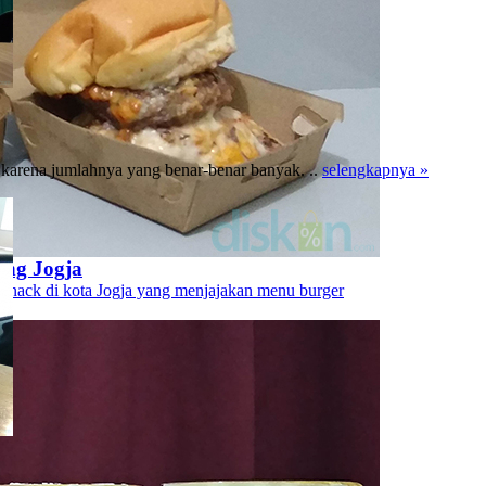
 karena jumlahnya yang benar-benar banyak. ..
selengkapnya »
ang Jogja
 snack di kota Jogja yang menjajakan menu burger