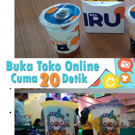
Okiru, Jujugan Baru Pecinta Boba dan Toast
Bencana Corona yang dimulai awal Maret ini memang tidak pe
berbagai rencana. Sebagian ..
Okiru, Jujugan Baru Pecinta
Boba dan Toast
Bencana Corona yang dimulai awal ..
The Rock Burger, Burger
Baru yang Mengguncang