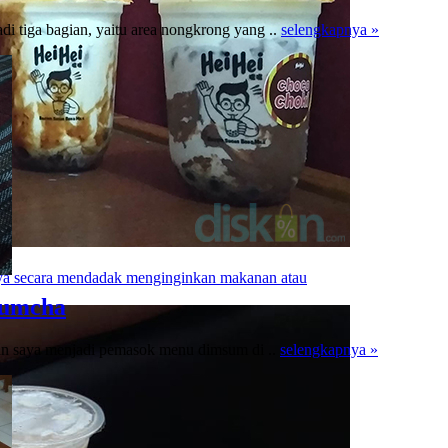
 tiga bagian, yaitu area nongkrong yang ..
selengkapnya »
aya secara mendadak menginginkan makanan atau
Yumcha
an saya menjadi pemasok menu dimsum di ..
selengkapnya »