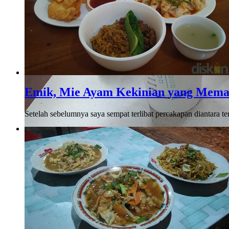
Emik, Mie Ayam Kekinian yang Mema
Setelah sebelumnya saya sempat terlibat percakapan diantara 
Denta Coffee
Ketika mendengar namanya pertama kali, di kepala saya langsun
yang terbayang oleh saya ..