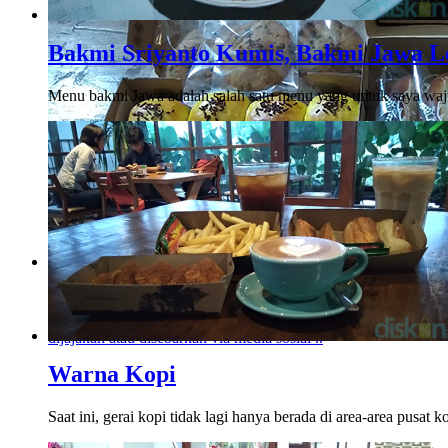
Bakmi Sriyanto Kumis, Bakmi Jawa L
Menu bakmi Jawa adalah salah satu menu yang untuk saya wajib
Menikmati Cita Rasa Klasik Roti Sisir, Bolen Pi
Baked
Perkembangan dan inovasi rasa makanan memang sudah tak te
dijajakan atau disebarkan via media sosial ..
Warna Kopi
Saat ini, gerai kopi tidak lagi hanya berada di area-area pusat