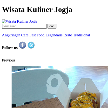
Wisata Kuliner Jogja
Angkringan
Cafe
Fast Food
Legendaris
Resto
Tradisional
Follow us
Previous