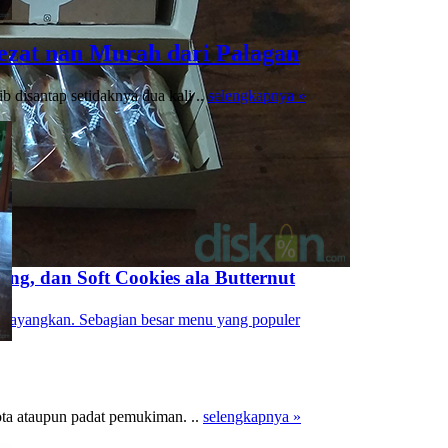
ezat nan Murah dari Palagan
 disantap setidaknya dua kali ..
selengkapnya »
sang, dan Soft Cookies ala Butternut
rbayangkan. Sebagian besar menu yang populer
 kota ataupun padat pemukiman. ..
selengkapnya »