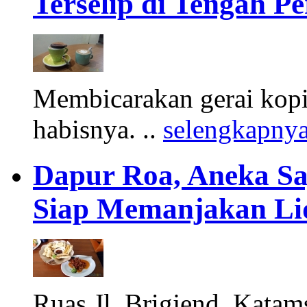
Terselip di Tengah 
Membicarakan gerai kopi
habisnya. ..
selengkapny
Dapur Roa, Aneka S
Siap Memanjakan Li
Ruas Jl. Brigjend. Katams