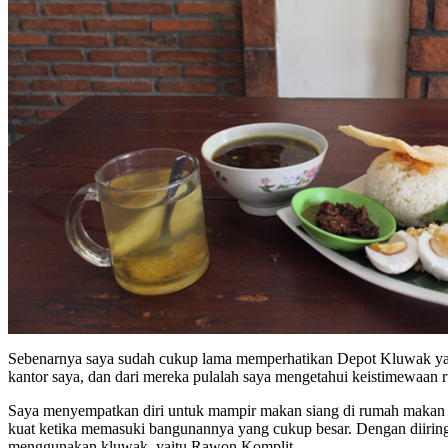
Sebenarnya saya sudah cukup lama memperhatikan Depot Kluwak yang b
kantor saya, dan dari mereka pulalah saya mengetahui keistimewaan 
Saya menyempatkan diri untuk mampir makan siang di rumah makan ini 
kuat ketika memasuki bangunannya yang cukup besar. Dengan diirin
menggunakan kluwak, yaitu Rawon Komplit.