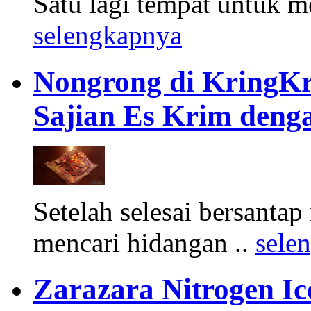
Satu lagi tempat untuk me
selengkapnya
Nongrong di KringKr
Sajian Es Krim deng
Setelah selesai bersantap
mencari hidangan ..
sele
Zarazara Nitrogen I