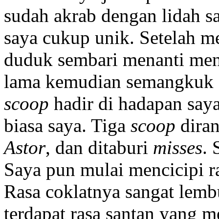
sudah akrab dengan lidah s
saya cukup unik. Setelah m
duduk sembari menanti menu
lama kemudian semangkuk es
scoop
hadir di hadapan say
biasa saya. Tiga
scoop
dira
Astor
, dan ditaburi
misses
. 
Saya pun mulai mencicipi ra
Rasa coklatnya sangat lembu
terdapat rasa santan yang 