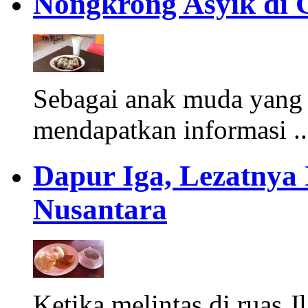
Nongkrong Asyik di 
Sebagai anak muda yang 
mendapatkan informasi .
Dapur Iga, Lezatnya
Nusantara
Ketika melintas di ruas J