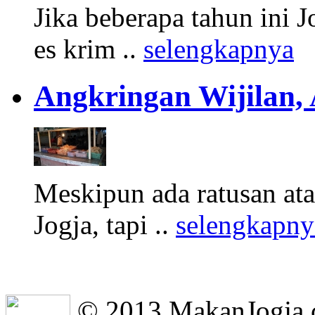
Jika beberapa tahun ini 
es krim ..
selengkapnya
Angkringan Wijilan,
Meskipun ada ratusan at
Jogja, tapi ..
selengkapny
© 2013 MakanJogja.co