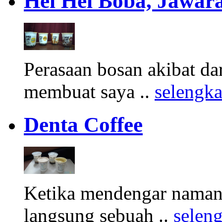
Hei Hei Boba, Jawara
Perasaan bosan akibat d
membuat saya ..
selengk
Denta Coffee
Ketika mendengar namany
langsung sebuah ..
selen