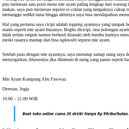
pun memesan satu porsi menu mie ayam paling lengkap dari warung 
makan, saya pun memesan seporsi es coklat yang tampaknya cukup me
menunggu sedikit lama hingga akhirnya saya bisa mendapatkan menu
Hal yang pertama saya cicipi adalah
topping
ayamnya yang tampak be
manis seperti mie ayam biasanya. Begitu dicicipi, rasa potongan ayam
tidak terlalu empuk namun berhasil dirasuki oleh bumbu karinya me
meski rasanya mantap dan bisa
nglawuhi
seporsi mie ayam.
Setelah puas dengan mie ayamnya, saya menutup santap siang saya deng
menyegarkan, khususnya jika diminum di siang yang panas seperti hari
Mie Ayam Kampung Abu Fawwaz
Deresan, Jogja
10.00 – 21.00 WIB
Buat toko online cuma 20 detik! Hanya Rp 99ribu/bulan.