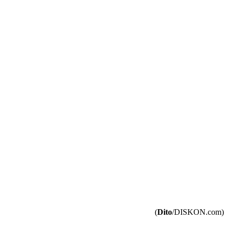
(
Dito
/DISKON.com)