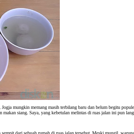
ogja mungkin memang masih terbilang baru dan belum begitu popule
akan siang. Saya, yang kebetulan melintas di ruas jalan ini pun lan
mpit dari sebuah rumah di ruas jalan tersebut. Meski mungil, warung 