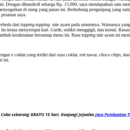
ini. Dengan dibandroll seharga Rp. 15.000, saya mendapatkan satu me
nyegarkan di siang yang panas ini. Berhubung pengunjung yang sudah 
 pesanan saya.
rbeda dari
topping-topping
mie ayam pada umumnya. Warnanya yang k
 itu terasa menyerupai kari. Gurih, sedikit menggigit, dan kental. Ras
nambah kenikmatan bersantap menu ini. Rasa
topping
mie ayam ini mem
an e coklat yang terdiri dari susu coklat, roti tawar,
choco chips,
dan
 ini.
 Coba sekarang GRATIS 15 hari. Kunjungi Jejualan
Jasa Pembuatan T