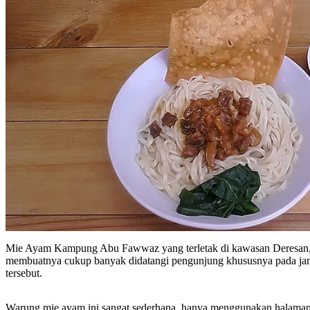
Mie Ayam Kampung Abu Fawwaz yang terletak di kawasan Deresan, J
membuatnya cukup banyak didatangi pengunjung khususnya pada jam m
tersebut.
Warung mie ayam ini sangat sederhana, hanya menggunakan halaman se