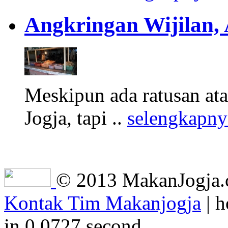
Angkringan Wijilan,
Meskipun ada ratusan at
Jogja, tapi ..
selengkapny
© 2013 MakanJogja.co
Kontak Tim Makanjogja
| h
in 0.0727 second.