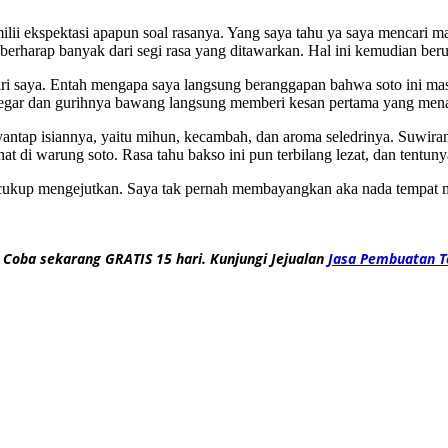
lii ekspektasi apapun soal rasanya. Yang saya tahu ya saya mencari m
berharap banyak dari segi rasa yang ditawarkan. Hal ini kemudian berub
saya. Entah mengapa saya langsung beranggapan bahwa soto ini masi
 segar dan gurihnya bawang langsung memberi kesan pertama yang mena
nyantap isiannya, yaitu mihun, kecambah, dan aroma seledrinya. Suwira
ihat di warung soto. Rasa tahu bakso ini pun terbilang lezat, dan tentu
cukup mengejutkan. Saya tak pernah membayangkan aka nada tempat ma
 Coba sekarang GRATIS 15 hari. Kunjungi Jejualan
Jasa Pembuatan T