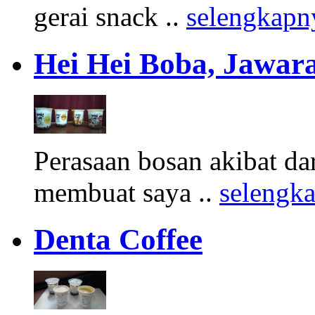
gerai snack ..
selengkapn
Hei Hei Boba, Jawara
Perasaan bosan akibat d
membuat saya ..
selengk
Denta Coffee