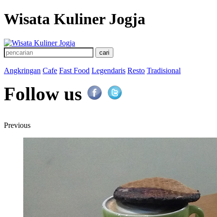
Wisata Kuliner Jogja
Angkringan
Cafe
Fast Food
Legendaris
Resto
Tradisional
Follow us
Previous