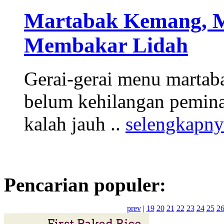
Martabak Kemang, M
Membakar Lidah
Gerai-gerai menu martab
belum kehilangan peminat
kalah jauh ..
selengkapny
Pencarian populer:
prev
|
19
20
21
22
23
24
25
2