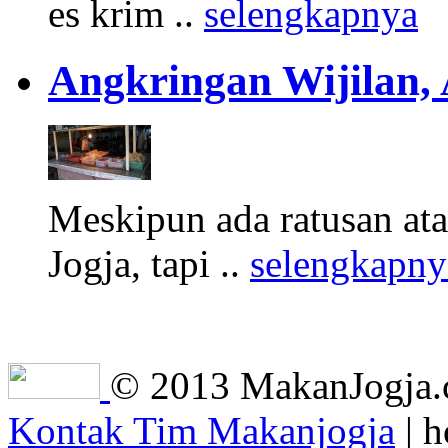
es krim ..
selengkapnya
Angkringan Wijilan,
Meskipun ada ratusan at
Jogja, tapi ..
selengkapny
© 2013 MakanJogja.co
Kontak Tim Makanjogja
| h