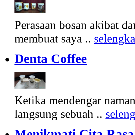
Perasaan bosan akibat d
membuat saya ..
selengk
Denta Coffee
Ketika mendengar namany
langsung sebuah ..
selen
Menikmati Cita Rasa K