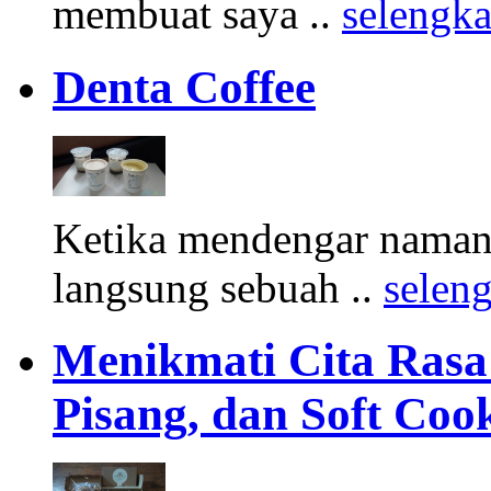
membuat saya ..
selengk
Denta Coffee
Ketika mendengar namany
langsung sebuah ..
selen
Menikmati Cita Rasa K
Pisang, dan Soft Coo