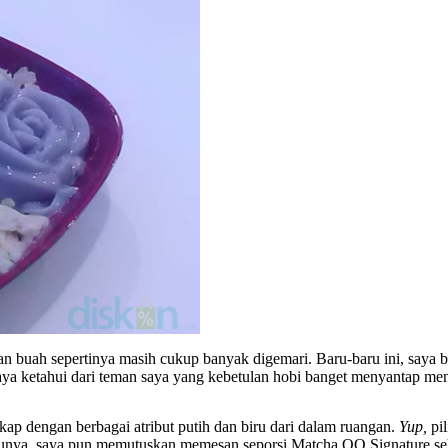
buah sepertinya masih cukup banyak digemari. Baru-baru ini, saya be
saya ketahui dari teman saya yang kebetulan hobi banget menyantap men
kap dengan berbagai atribut putih dan biru dari dalam ruangan.
Yup,
pi
nya, saya pun memutuskan memesan seporsi Matcha QQ Signature seh