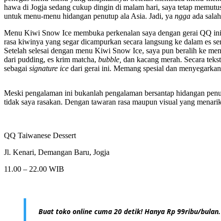
hawa di Jogja sedang cukup dingin di malam hari, saya tetap memutu
untuk menu-menu hidangan penutup ala Asia. Jadi, ya
ngga
ada sala
Menu Kiwi Snow Ice membuka perkenalan saya dengan gerai QQ ini. Se
rasa kiwinya yang segar dicampurkan secara langsung ke dalam es s
Setelah selesai dengan menu Kiwi Snow Ice, saya pun beralih ke me
dari pudding, es krim matcha,
bubble,
dan kacang merah. Secara tekst
sebagai
signature ice
dari gerai ini. Memang spesial dan menyegarkan
Meski pengalaman ini bukanlah pengalaman bersantap hidangan penut
tidak saya rasakan. Dengan tawaran rasa maupun visual yang menarik,
QQ Taiwanese Dessert
Jl. Kenari, Demangan Baru, Jogja
11.00 – 22.00 WIB
Buat toko online cuma 20 detik! Hanya Rp 99ribu/bulan.