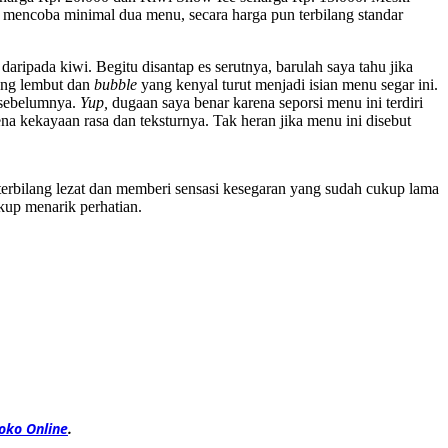
u mencoba minimal dua menu, secara harga pun terbilang standar
ipada kiwi. Begitu disantap es serutnya, barulah saya tahu jika
yang lembut dan
bubble
yang kenyal turut menjadi isian menu segar ini.
 sebelumnya.
Yup,
dugaan saya benar karena seporsi menu ini terdiri
ena kekayaan rasa dan teksturnya. Tak heran jika menu ini disebut
erbilang lezat dan memberi sensasi kesegaran yang sudah cukup lama
kup menarik perhatian.
oko Online
.