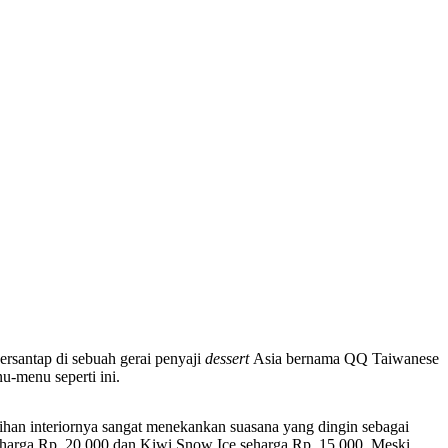
rsantap di sebuah gerai penyaji
dessert
Asia bernama QQ Taiwanese
u-menu seperti ini.
lihan interiornya sangat menekankan suasana yang dingin sebagai
arga Rp. 20.000 dan Kiwi Snow Ice seharga Rp. 15.000. Meski