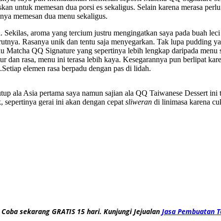
skan untuk memesan dua porsi es sekaligus. Selain karena merasa perl
hnya memesan dua menu sekaligus.
kilas, aroma yang tercium justru mengingatkan saya pada buah leci dar
erutnya. Rasanya unik dan tentu saja menyegarkan. Tak lupa pudding 
nu Matcha QQ Signature yang sepertinya lebih lengkap daripada menu
ur dan rasa, menu ini terasa lebih kaya. Kesegarannya pun berlipat kar
.Setiap elemen rasa berpadu dengan pas di lidah.
up ala Asia pertama saya namun sajian ala QQ Taiwanese Dessert ini t
 sepertinya gerai ini akan dengan cepat
sliweran
di linimasa karena cu
 Coba sekarang GRATIS 15 hari. Kunjungi Jejualan
Jasa Pembuatan T