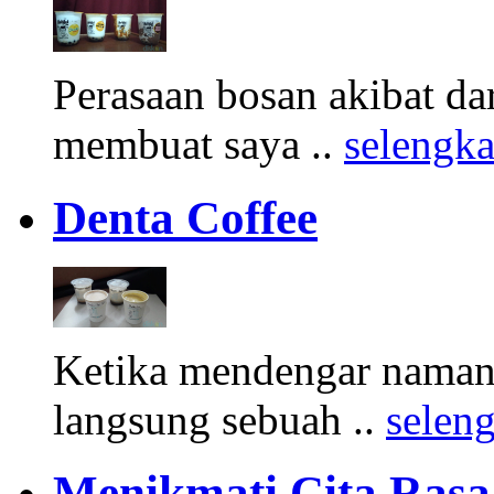
Perasaan bosan akibat d
membuat saya ..
selengk
Denta Coffee
Ketika mendengar namany
langsung sebuah ..
selen
Menikmati Cita Rasa K