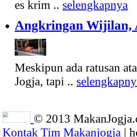
es krim ..
selengkapnya
Angkringan Wijilan,
Meskipun ada ratusan at
Jogja, tapi ..
selengkapny
© 2013 MakanJogja.co
Kontak Tim Makanjogja
| h