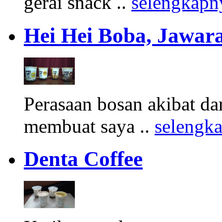
gerai snack ..
selengkapn
Hei Hei Boba, Jawara
Perasaan bosan akibat d
membuat saya ..
selengk
Denta Coffee