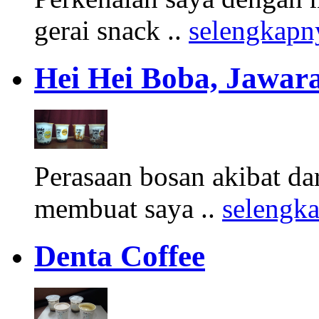
gerai snack ..
selengkapn
Hei Hei Boba, Jawara
Perasaan bosan akibat d
membuat saya ..
selengk
Denta Coffee