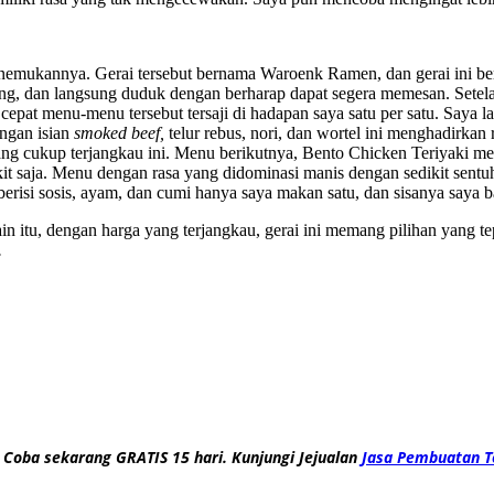
nemukannya. Gerai tersebut bernama Waroenk Ramen, dan gerai ini ber
 lapang, dan langsung duduk dengan berharap dapat segera memesan. S
epat menu-menu tersebut tersaji di hadapan saya satu per satu. Saya
ngan isian
smoked beef,
telur rebus, nori, dan wortel ini menghadirka
cukup terjangkau ini. Menu berikutnya, Bento Chicken Teriyaki men
 saja. Menu dengan rasa yang didominasi manis dengan sedikit sentuhan
risi sosis, ayam, dan cumi hanya saya makan satu, dan sisanya saya b
n itu, dengan harga yang terjangkau, gerai ini memang pilihan yang 
.
 Coba sekarang GRATIS 15 hari. Kunjungi Jejualan
Jasa Pembuatan T