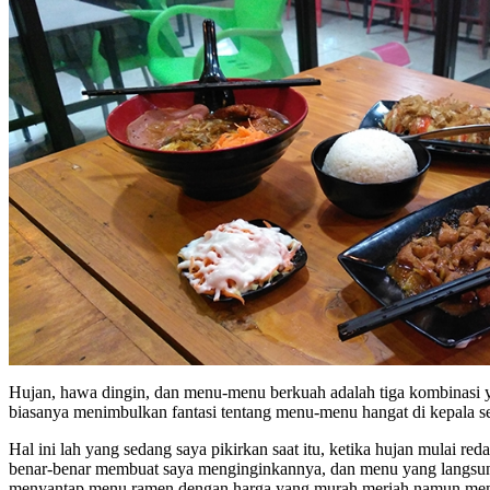
Hujan, hawa dingin, dan menu-menu berkuah adalah tiga kombinasi ya
biasanya menimbulkan fantasi tentang menu-menu hangat di kepala s
Hal ini lah yang sedang saya pikirkan saat itu, ketika hujan mulai
benar-benar membuat saya menginginkannya, dan menu yang langsung
menyantap menu ramen dengan harga yang murah meriah namun memili