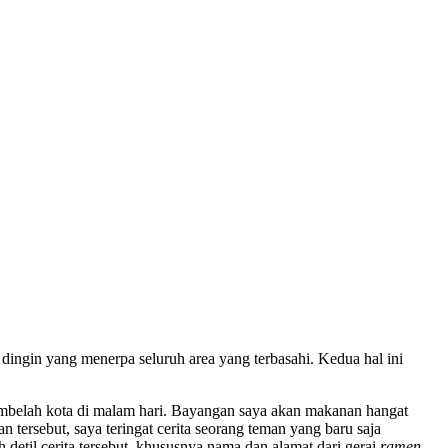
ingin yang menerpa seluruh area yang terbasahi. Kedua hal ini
membelah kota di malam hari. Bayangan saya akan makanan hangat
n tersebut, saya teringat cerita seorang teman yang baru saja
til cerita tersebut, khususnya nama dan alamat dari gerai
ramen