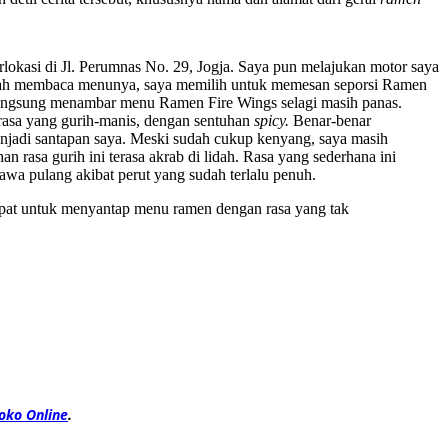
lokasi di Jl. Perumnas No. 29, Jogja. Saya pun melajukan motor saya
etelah membaca menunya, saya memilih untuk memesan seporsi Ramen
 langsung menambar menu Ramen Fire Wings selagi masih panas.
n rasa yang gurih-manis, dengan sentuhan
spicy.
Benar-benar
jadi santapan saya. Meski sudah cukup kenyang, saya masih
 rasa gurih ini terasa akrab di lidah. Rasa yang sederhana ini
awa pulang akibat perut yang sudah terlalu penuh.
tepat untuk menyantap menu ramen dengan rasa yang tak
oko Online
.