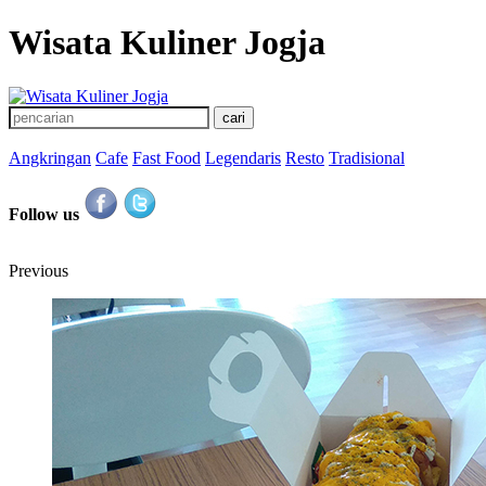
Wisata Kuliner Jogja
Angkringan
Cafe
Fast Food
Legendaris
Resto
Tradisional
Follow us
Previous