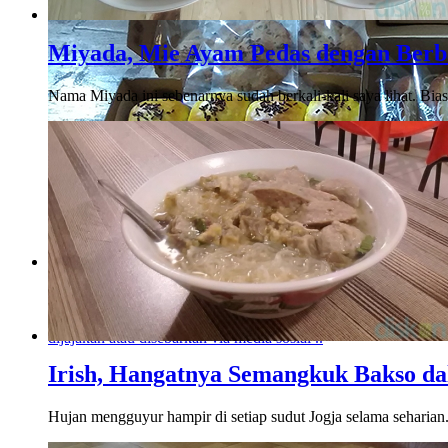
Miyada, Mie Ayam Pedas dengan Berba
Nama Miyada ini sebenarnya sudah berkali-kali saya lihat. Bias
Menikmati Cita Rasa Klasik Roti Sisir, Bolen Pi
Baked
Perkembangan dan inovasi rasa makanan memang sudah tak te
dijajakan atau disebarkan via media sosial ..
Irish, Hangatnya Semangkuk Bakso da
Hujan mengguyur hampir di setiap sudut Jogja selama seharia