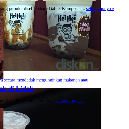
yang populer disebut shared table. Komposisi ..
selengkapnya »
aya secara mendadak menginginkan makanan atau
ab di Lidah
au biasa disebut dengan thin ..
selengkapnya »