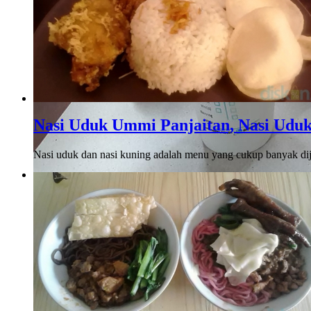
Nasi Uduk Ummi Panjaitan, Nasi Uduk
Nasi uduk dan nasi kuning adalah menu yang cukup banyak di
Denta Coffee
Ketika mendengar namanya pertama kali, di kepala saya langsun
yang terbayang oleh saya ..