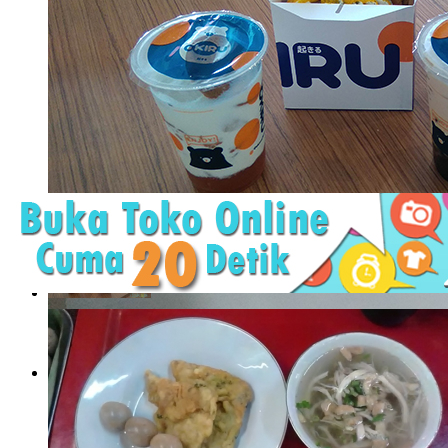
Okiru, Jujugan Baru Pecinta Boba dan Toast
Bencana Corona yang dimulai awal Maret ini memang tidak pe
berbagai rencana. Sebagian ..
Okiru, Jujugan Baru Pecinta
Boba dan Toast
Bencana Corona yang dimulai awal ..
The Rock Burger, Burger
Baru yang Mengguncang