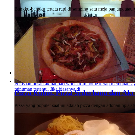
Bangku-bangku tertata rapi di samping satu meja panjang atau 
Hei Hei Boba, Jawara Boba dari Jogja
Perasaan bosan akibat dari work from home kerap membuat s
minuman tertentu. Jika biasanya di ..
Pizza Koboi, Pizza Sederhana dan Akr
Pizza yang populer saat ini adalah pizza dengan adonan tipis at