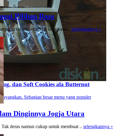
gai Pilihan Rasa
anya, gerai mie ayam ini say abaca ..
selengkapnya »
sang, dan Soft Cookies ala Butternut
rbayangkan. Sebagian besar menu yang populer
lam Dinginnya Jogja Utara
n. Tak deras namun cukup untuk membuat ..
selengkapnya »