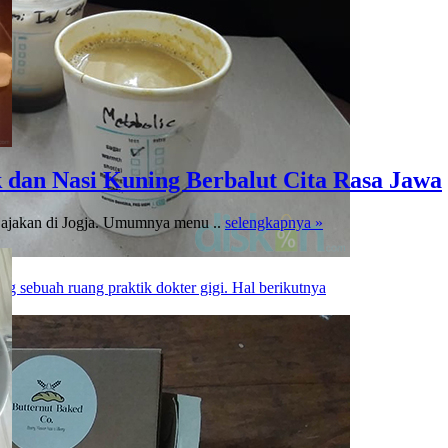
 dan Nasi Kuning Berbalut Cita Rasa Jawa
jajakan di Jogja. Umumnya menu ..
selengkapnya »
g sebuah ruang praktik dokter gigi. Hal berikutnya