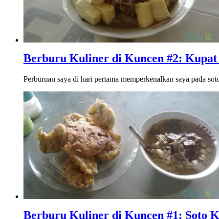
Berburu Kuliner di Kuncen #2: Kupat
Perburuan saya di hari pertama memperkenalkan saya pada soto
Berburu Kuliner di Kuncen #1: Soto K