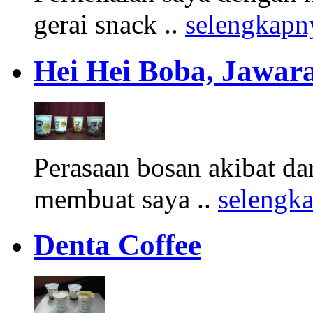
gerai snack ..
selengkapn
Hei Hei Boba, Jawara
Perasaan bosan akibat d
membuat saya ..
selengk
Denta Coffee