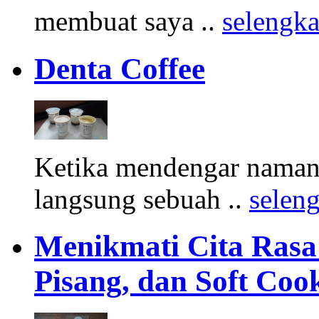
membuat saya ..
selengk
Denta Coffee
Ketika mendengar namany
langsung sebuah ..
selen
Menikmati Cita Rasa K
Pisang, dan Soft Coo