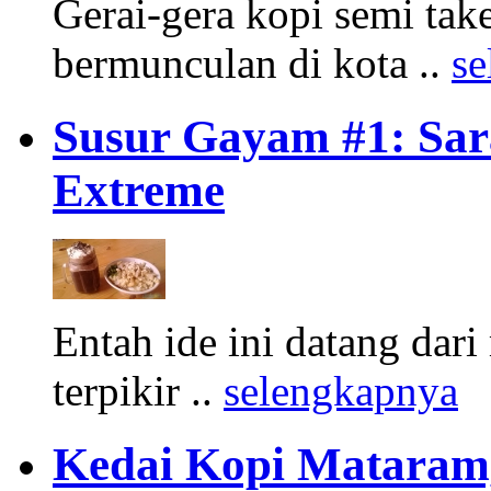
Gerai-gera kopi semi t
bermunculan di kota ..
se
Susur Gayam #1: Sar
Extreme
Entah ide ini datang dar
terpikir ..
selengkapnya
Kedai Kopi Mataram,