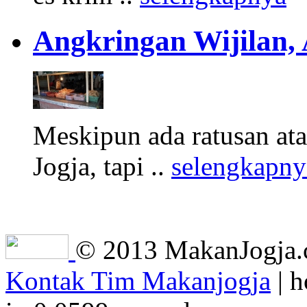
Angkringan Wijilan,
Meskipun ada ratusan at
Jogja, tapi ..
selengkapny
© 2013 MakanJogja.co
Kontak Tim Makanjogja
| h