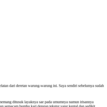
latan dari deretan warung-warung ini. Saya sendiri sebelumya sudah
ni memang ditusuk layaknya sae pada umumnya namun irisannya
 semacam bumbu kari dengan tekstur yang kental dan sedikit