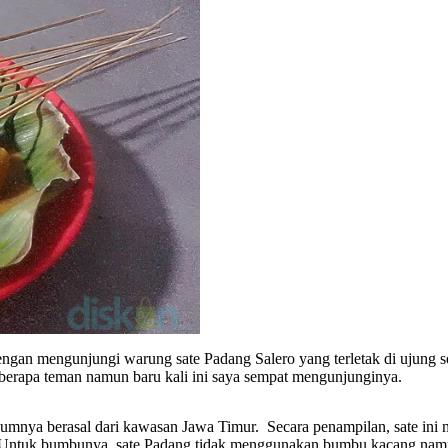
gan mengunjungi warung sate Padang Salero yang terletak di ujung se
eberapa teman namun baru kali ini saya sempat mengunjunginya.
umumnya berasal dari kawasan Jawa Timur. Secara penampilan, sate i
 Untuk bumbunya, sate Padang tidak menggunakan bumbu kacang namun