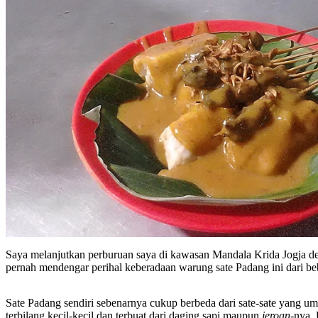
Saya melanjutkan perburuan saya di kawasan Mandala Krida Jogja den
pernah mendengar perihal keberadaan warung sate Padang ini dari b
Sate Padang sendiri sebenarnya cukup berbeda dari sate-sate yang 
terbilang kecil-kecil dan terbuat dari daging sapi maupun
jeroan
-nya.