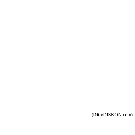
(
Dito
/DISKON.com)