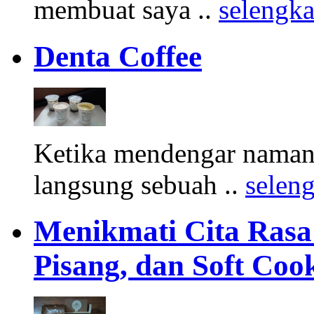
membuat saya ..
selengk
Denta Coffee
Ketika mendengar namany
langsung sebuah ..
selen
Menikmati Cita Rasa K
Pisang, dan Soft Coo