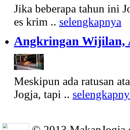
Jika beberapa tahun ini 
es krim ..
selengkapnya
Angkringan Wijilan,
Meskipun ada ratusan at
Jogja, tapi ..
selengkapny
© 2013 MakanJogja.co