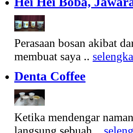
Hei Hei Boba, Jawara
Perasaan bosan akibat d
membuat saya ..
selengk
Denta Coffee
Ketika mendengar namany
langsung sebuah ..
selen