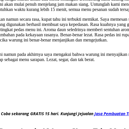
ini akan mulai penuh menjelang jam makan siang. Untunglah kami men
kan waktu kurang lebih 15 menit, semua menu pesanan sudah tersaji
 namun secara rasa, kupat tahu ini terbukti memikat. Saya memesan satu
g digunakan berhasil membuat saya kepedasan. Rasa kuahnya yang guri
tingkat pedas menu ini. Aroma daun seledrinya memberi sentuhan arom
tambahan pada kekayaan rasanya. Benar-benar lezat. Rasa pedas ini r
acika warung ini benar-benar menjanjikan dan mengejutkan.
ini namun pada akhirnya saya mengakui bahwa warung ini menyajikan 
ap sebagai menu sarapan. Lezat, segar, dan tak berat.
 Coba sekarang GRATIS 15 hari. Kunjungi Jejualan
Jasa Pembuatan T