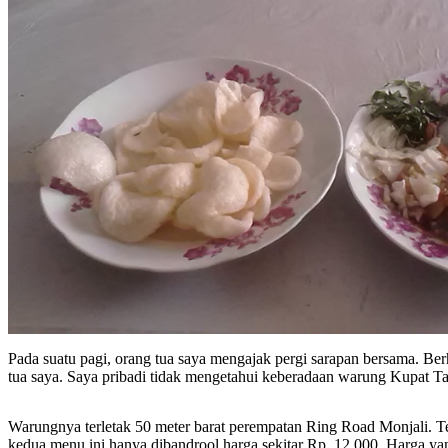
Pada suatu pagi, orang tua saya mengajak pergi sarapan bersama. B
tua saya. Saya pribadi tidak mengetahui keberadaan warung Kupat T
Warungnya terletak 50 meter barat perempatan Ring Road Monjali. Te
kedua menu ini hanya dibandrool harga sekitar Rp. 12.000. Harga y