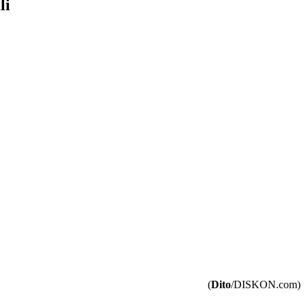
li
(
Dito
/DISKON.com)