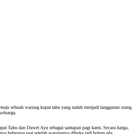
menuju sebuah warung kupat tahu yang sudah menjadi langganan orang
keluarga.
upat Tahu dan Dawet Ayu sebagai santapan pagi kami. Secara harga,
nya beberapa saat setelah warungnya dibuka jadi belum ada