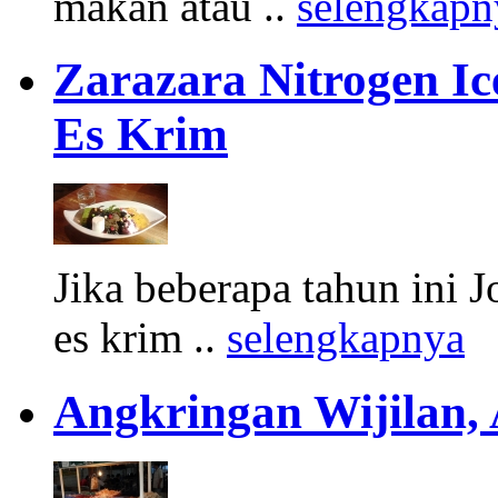
makan atau ..
selengkapn
Zarazara Nitrogen I
Es Krim
Jika beberapa tahun ini 
es krim ..
selengkapnya
Angkringan Wijilan,