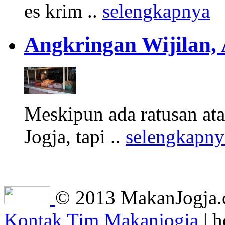
es krim ..
selengkapnya
Angkringan Wijilan,
Meskipun ada ratusan at
Jogja, tapi ..
selengkapny
© 2013 MakanJogja.co
Kontak Tim Makanjogja
| h