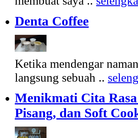
membuat saya ..
selengk
Denta Coffee
Ketika mendengar namany
langsung sebuah ..
selen
Menikmati Cita Rasa K
Pisang, dan Soft Coo