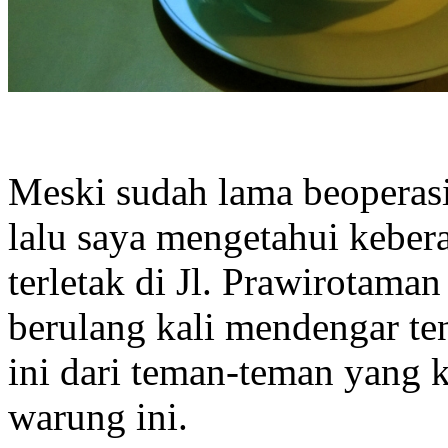
Meski sudah lama beoperas
lalu saya mengetahui kebe
terletak di Jl. Prawirotama
berulang kali mendengar te
ini dari teman-teman yang
warung ini.