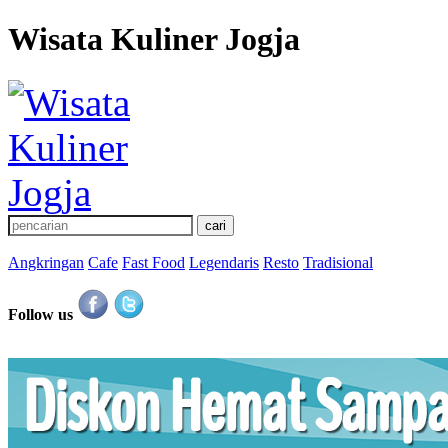
Wisata Kuliner Jogja
Angkringan
Cafe
Fast Food
Legendaris
Resto
Tradisional
Follow us