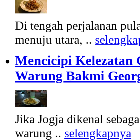
Di tengah perjalanan pula
menuju utara, ..
selengka
Mencicipi Kelezatan 
Warung Bakmi Geor
Jika Jogja dikenal sebaga
warung ..
selengkapnya