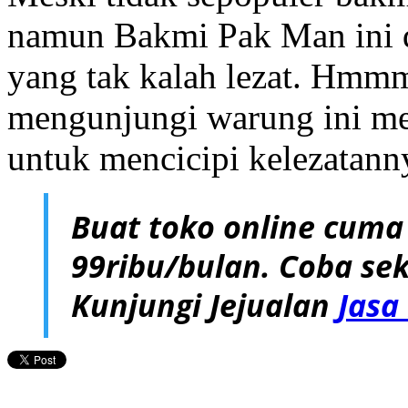
namun Bakmi Pak Man ini 
yang tak kalah lezat. Hmmm
mengunjungi warung ini me
untuk mencicipi kelezatann
Buat toko online cuma
99ribu/bulan. Coba sek
Kunjungi Jejualan
Jasa