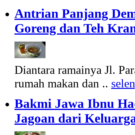
Antrian Panjang Dem
Goreng dan Teh Kra
Diantara ramainya Jl. Par
rumah makan dan ..
sele
Bakmi Jawa Ibnu Had
Jagoan dari Keluarg