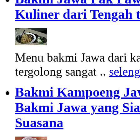
Kuliner dari Tengah 
Menu bakmi Jawa dari k
tergolong sangat ..
selen
Bakmi Kampoeng Jaw
Bakmi Jawa yang Sia
Suasana