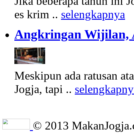
Jika beberapa tahun ini 
es krim ..
selengkapnya
Angkringan Wijilan,
Meskipun ada ratusan at
Jogja, tapi ..
selengkapny
© 2013 MakanJogja.co