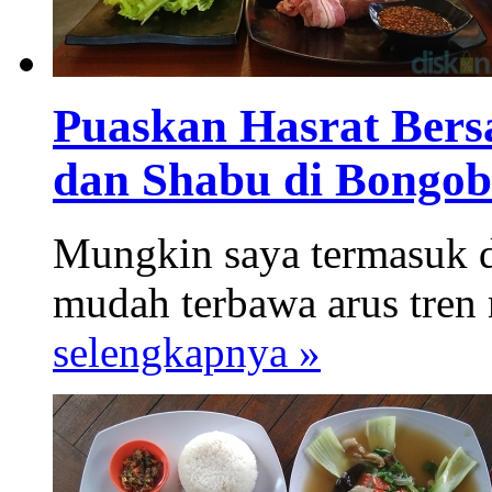
Puaskan Hasrat Bers
dan Shabu di Bongo
Mungkin saya termasuk d
mudah terbawa arus tren m
selengkapnya »