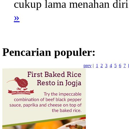
cukup lama menahan diri 
»
Pencarian populer:
prev
|
1
2
3
4
5
6
7