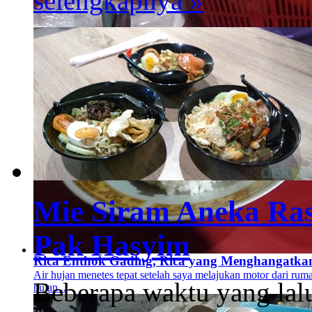
selengkapnya »
Mie Siram Aneka Ra
Pak Hasyim
Rica Enthok Gading, Rica yang Menghangatka
Air hujan menetes tepat setelah saya melajukan motor dari rumah
Beberapa waktu yang lalu
hujan ..