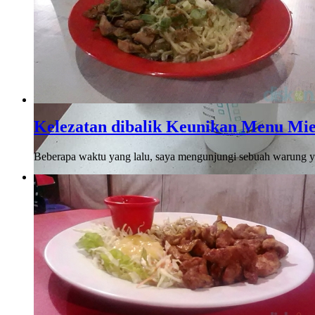
Kelezatan dibalik Keunikan Menu Mi
Beberapa waktu yang lalu, saya mengunjungi sebuah warung ya
Denta Coffee
Ketika mendengar namanya pertama kali, di kepala saya langsun
yang terbayang oleh saya ..