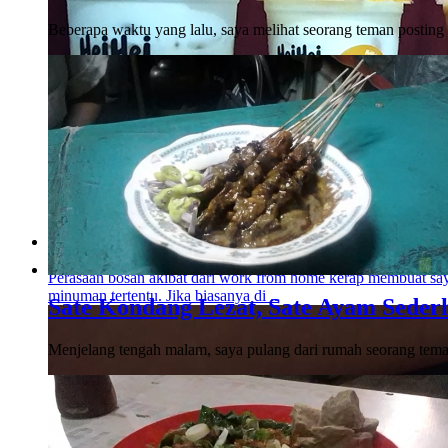
Beberapa waktu yang lalu, saya melihat seorang teman postin
Hei Hei Boba, Jawara Boba dari Jogja
Perasaan bosan akibat dari work from home kerap membuat s
minuman tertentu. Jika biasanya di ..
Sate Kondang Lezat, Sate Ayam Seder
Menjelang tengah malam, saya pulang dari rumah seorang teman