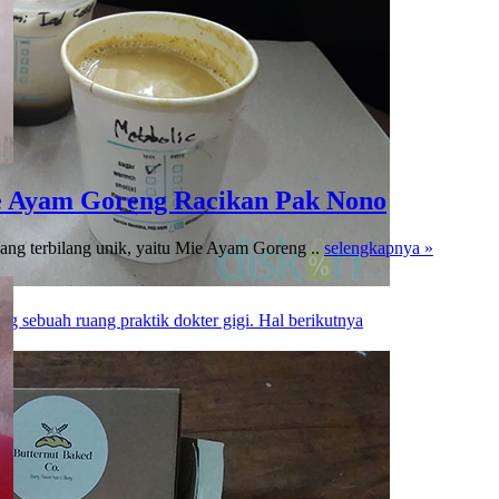
e Ayam Goreng Racikan Pak Nono
ng terbilang unik, yaitu Mie Ayam Goreng ..
selengkapnya »
g sebuah ruang praktik dokter gigi. Hal berikutnya