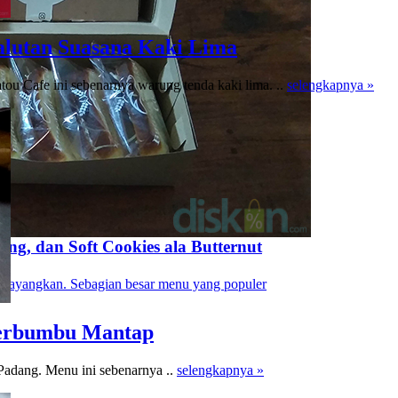
Balutan Suasana Kaki Lima
 Cafe ini sebenarnya warung tenda kaki lima. ..
selengkapnya »
sang, dan Soft Cookies ala Butternut
rbayangkan. Sebagian besar menu yang populer
 Berbumbu Mantap
e Padang. Menu ini sebenarnya ..
selengkapnya »