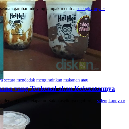
g sebuah gambar mie yang tampak merah ..
selengkapnya »
aya secara mendadak menginginkan makanan atau
hana yang Terkenal akan Kelezatannya
 dengan perut kelaparan. Sakin asyiknya ngobrol, ..
selengkapnya »