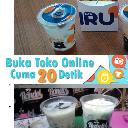
Okiru, Jujugan Baru Pecinta Boba dan Toast
Bencana Corona yang dimulai awal Maret ini memang tidak pe
berbagai rencana. Sebagian ..
Okiru, Jujugan Baru Pecinta
Boba dan Toast
Bencana Corona yang dimulai awal ..
The Rock Burger, Burger
Baru yang Mengguncang