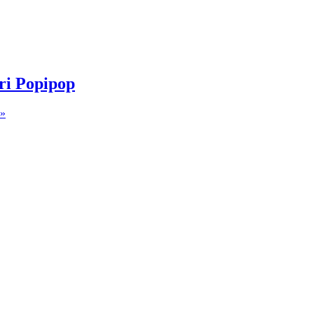
ri Popipop
 »