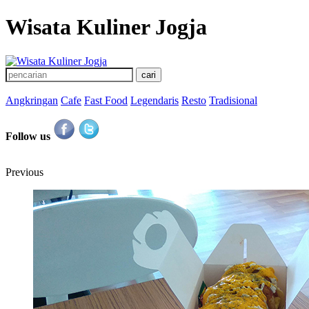
Wisata Kuliner Jogja
Angkringan
Cafe
Fast Food
Legendaris
Resto
Tradisional
Follow us
Previous