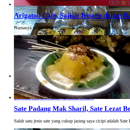
Arigatou Cafe, Sajian Jepang dalam 
Namanya memang menggunakan kata cafe namun wujud Arigatou
Menikmati Cita Rasa Klasik Roti Sisir, Bolen Pi
Baked
Perkembangan dan inovasi rasa makanan memang sudah tak te
dijajakan atau disebarkan via media sosial ..
Sate Padang Mak Sharil, Sate Lezat
Salah satu jenis sate yang cukup jarang saya cicipi adalah Sat