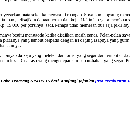
enyegarkan mata seketika memasuki ruangan. Saya pun langsung mem
 itu hanya disajikan dengan tomat dan keju. Hal inilah yang membuat 
 Rp. 15.000 per porsinya. Jadi, kenapa tidak memesan dua saja pikir say
manya begitu menggoda ketika disajikan masih panas. Pelan-pelan say
n pizzanya yang lembut berpadu dengan isi daging asapnya yang guri
rhanaannya.
. Hanya ada keju yang meleleh dan tomat yang segar dan lembut di d
a dan lezat. Cita rasa yang mengedepankan bahan-bahan yang segar. P
 Coba sekarang GRATIS 15 hari. Kunjungi Jejualan
Jasa Pembuatan T