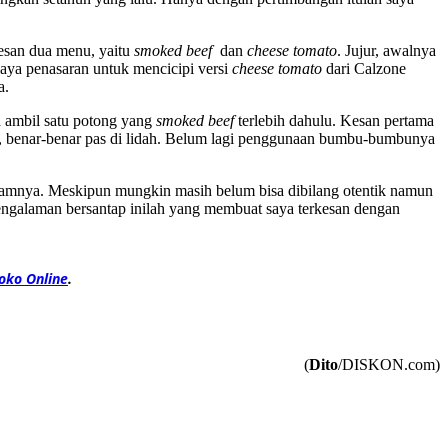
esan dua menu, yaitu
smoked beef
dan
cheese tomato
. Jujur, awalnya
saya penasaran untuk mencicipi versi
cheese tomato
dari Calzone
a.
a ambil satu potong yang
smoked beef
terlebih dahulu. Kesan pertama
h, benar-benar pas di lidah. Belum lagi penggunaan bumbu-bumbunya
alamnya. Meskipun mungkin masih belum bisa dibilang otentik namun
engalaman bersantap inilah yang membuat saya terkesan dengan
oko Online
.
(
Dito
/DISKON.com)