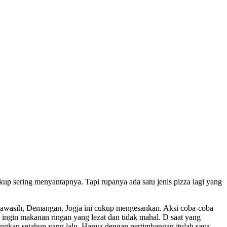
kup sering menyantapnya. Tapi rupanya ada satu jenis pizza lagi yang
drawasih, Demangan, Jogja ini cukup mengesankan. Aksi coba-coba
 ingin makanan ringan yang lezat dan tidak mahal. D saat yang
ngkan setahun yang lalu. Hanya dengan pertimbangan itulah saya