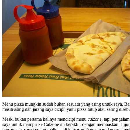
Menu pizza mungkin sudah bukan sesuatu yang asing untuk saya. Baik 
masih asing dan jarang saya cicipi, yaitu pizza tutup atau sering diseb
Meski bukan pertama kalinya mencicipi menu
calzone,
tapi pengalam
saya untuk mampir ke Calzone ini berakhir dengan memuaskan. Jujur,
bersamaan, saya sedang melintas di kawasan Demangan dan saya meli