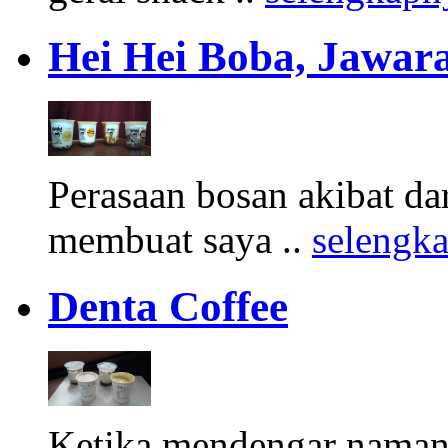
Hei Hei Boba, Jawara
Perasaan bosan akibat d
membuat saya ..
selengk
Denta Coffee
Ketika mendengar namany