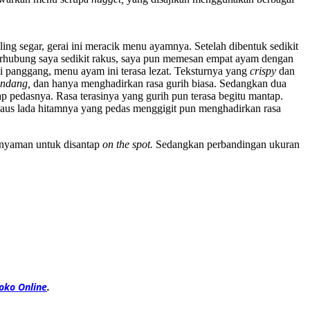
g segar, gerai ini meracik menu ayamnya. Setelah dibentuk sedikit
 Berhubung saya sedikit rakus, saya pun memesan empat ayam dengan
i panggang, menu ayam ini terasa lezat. Teksturnya yang
crispy
dan
endang,
dan hanya menghadirkan rasa gurih biasa. Sedangkan dua
ap pedasnya. Rasa terasinya yang gurih pun terasa begitu mantap.
saus lada hitamnya yang pedas menggigit pun menghadirkan rasa
 nyaman untuk disantap
on the spot.
Sedangkan perbandingan ukuran
oko Online
.