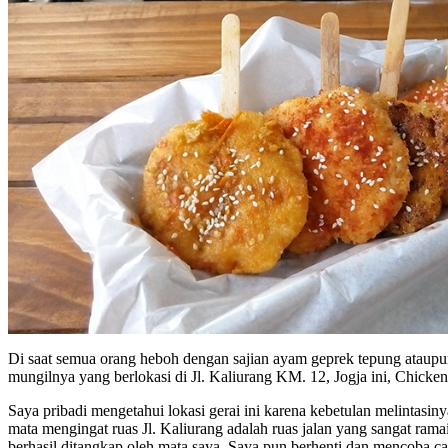
Di saat semua orang heboh dengan sajian ayam geprek tepung ataup
mungilnya yang berlokasi di Jl. Kaliurang KM. 12, Jogja ini, Chic
Saya pribadi mengetahui lokasi gerai ini karena kebetulan melintasiny
mata mengingat ruas Jl. Kaliurang adalah ruas jalan yang sangat ram
berhasil ditangkap oleh mata saya. Saya pun berhenti dan mencoba c