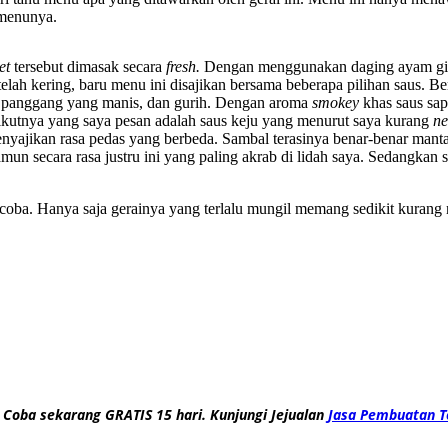
 menunya.
et
tersebut dimasak secara
fresh.
Dengan menggunakan daging ayam gilin
etelah kering, baru menu ini disajikan bersama beberapa pilihan saus.
pi panggang yang manis, dan gurih. Dengan aroma
smokey
khas saus sap
rikutnya yang saya pesan adalah saus keju yang menurut saya kurang
n
menyajikan rasa pedas yang berbeda. Sambal terasinya benar-benar mant
n secara rasa justru ini yang paling akrab di lidah saya. Sedangkan 
oba. Hanya saja gerainya yang terlalu mungil memang sedikit kurang
 Coba sekarang GRATIS 15 hari. Kunjungi Jejualan
Jasa Pembuatan T