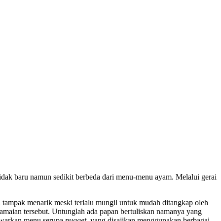
dak baru namun sedikit berbeda dari menu-menu ayam. Melalui gerai
 tampak menarik meski terlalu mungil untuk mudah ditangkap oleh
eramaian tersebut. Untunglah ada papan bertuliskan namanya yang
nawarkan menu serupa
nugget,
yang disajikan menggunakan berbagai