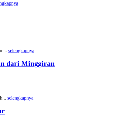
engkapnya
ue ..
selengkapnya
n dari Minggiran
h ..
selengkapnya
ar