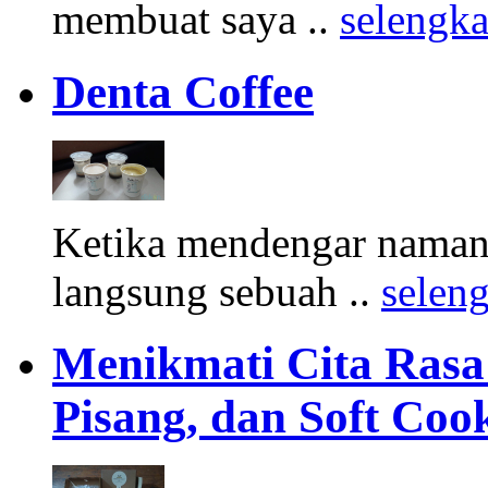
membuat saya ..
selengk
Denta Coffee
Ketika mendengar namany
langsung sebuah ..
selen
Menikmati Cita Rasa K
Pisang, dan Soft Coo