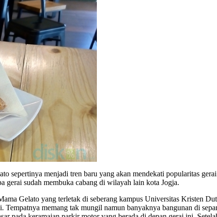
lato sepertinya menjadi tren baru yang akan mendekati popularitas ge
a gerai sudah membuka cabang di wilayah lain kota Jogja.
h Mama Gelato yang terletak di seberang kampus Universitas Kristen D
 ini. Tempatnya memang tak mungil namun banyaknya bangunan di sepanjan
r pada keramaian parkir motor yang berada di depan gerai ini. Setela