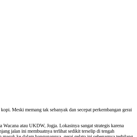
rai kopi. Meski memang tak sebanyak dan secepat perkembangan gerai
uta Wacana atau UKDW, Jogja. Lokasinya sangat strategis karena
g jalan ini membuatnya terlihat sedikit terselip di tengah
h masuk ke dalam bangunannya, gerai gelato ini sebenarnya terbilang