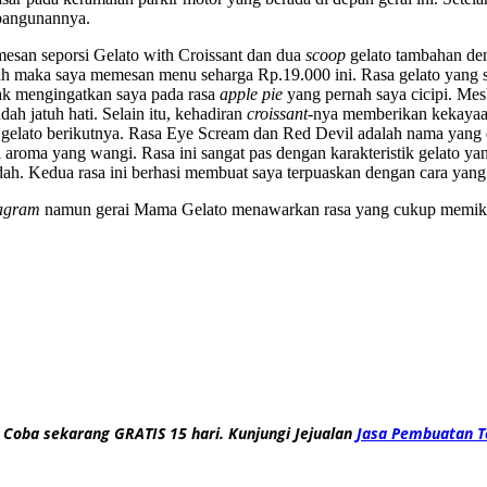
 bangunannya.
mesan seporsi Gelato with Croissant dan dua
scoop
gelato tambahan de
tlah maka saya memesan menu seharga Rp.19.000 ini. Rasa gelato yang 
dak mengingatkan saya pada rasa
apple pie
yang pernah saya cicipi. Me
h jatuh hati. Selain itu, kehadiran
croissant
-nya memberikan kekayaan 
gelato berikutnya. Rasa Eye Scream dan Red Devil adalah nama yang 
 aroma yang wangi. Rasa ini sangat pas dengan karakteristik gelato ya
ah. Kedua rasa ini berhasi membuat saya terpuaskan dengan cara yang
tagram
namun gerai Mama Gelato menawarkan rasa yang cukup memika
 Coba sekarang GRATIS 15 hari. Kunjungi Jejualan
Jasa Pembuatan T