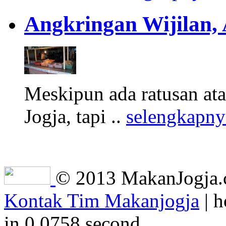
Angkringan Wijilan,
Meskipun ada ratusan at
Jogja, tapi ..
selengkapny
© 2013 MakanJogja.co
Kontak Tim Makanjogja
| h
in 0.0758 second.