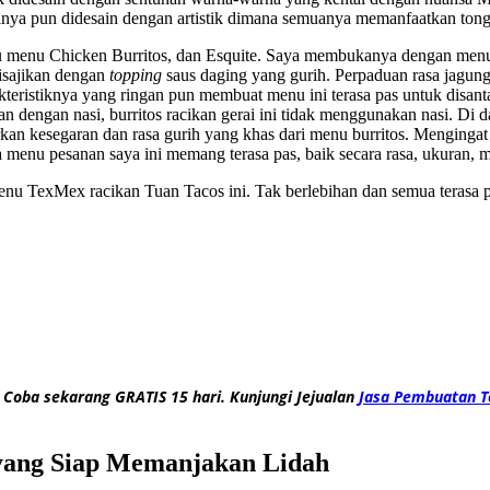
sinya pun didesain dengan artistik dimana semuanya memanfaatkan tong
tu menu Chicken Burritos, dan Esquite. Saya membukanya dengan menu
disajikan dengan
topping
saus daging yang gurih. Perpaduan rasa jagung
kteristiknya yang ringan pun membuat menu ini terasa pas untuk disan
kan dengan nasi, burritos racikan gerai ini tidak menggunakan nasi. Di 
kan kesegaran dan rasa gurih yang khas dari menu burritos. Mengingat 
edua menu pesanan saya ini memang terasa pas, baik secara rasa, ukuran
nu TexMex racikan Tuan Tacos ini. Tak berlebihan dan semua terasa pas
 Coba sekarang GRATIS 15 hari. Kunjungi Jejualan
Jasa Pembuatan T
yang Siap Memanjakan Lidah