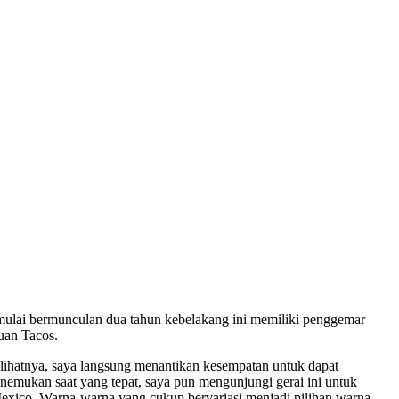
lai bermunculan dua tahun kebelakang ini memiliki penggemar
uan Tacos.
melihatnya, saya langsung menantikan kesempatan untuk dapat
emukan saat yang tepat, saya pun mengunjungi gerai ini untuk
Mexico. Warna-warna yang cukup bervariasi menjadi pilihan warna