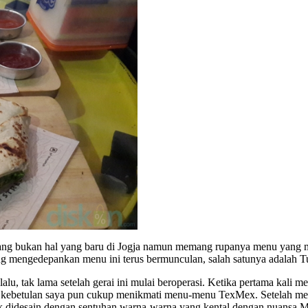
g bukan hal yang baru di Jogja namun memang rupanya menu yang mu
yang mengedepankan menu ini terus bermunculan, salah satunya adalah T
lu, tak lama setelah gerai ini mulai beroperasi. Ketika pertama kali 
na kebetulan saya pun cukup menikmati menu-menu TexMex. Setelah men
ak didesain dengan sentuhan warna-warna yang kental dengan nuansa 