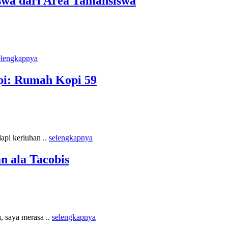
swa dari Area Tamansiswa
elengkapnya
pi: Rumah Kopi 59
api keriuhan ..
selengkapnya
 ala Tacobis
 saya merasa ..
selengkapnya