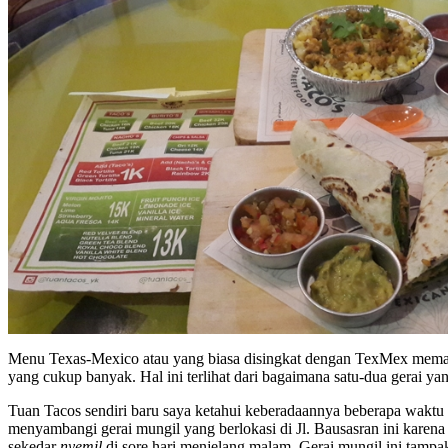
Menu Texas-Mexico atau yang biasa disingkat dengan TexMex meman
yang cukup banyak. Hal ini terlihat dari bagaimana satu-dua gerai 
Tuan Tacos sendiri baru saya ketahui keberadaannya beberapa waktu la
menyambangi gerai mungil yang berlokasi di Jl. Bausasran ini kare
sekedar
nyemil
di sore hari menjelang malam. Gerai mungil ini tamp