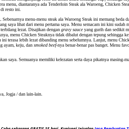
bera menu, diantaranya ada Tenderloin Steak ala Waroeng, Chicken St
 resto ini.
g. Sebenarnya menu-menu steak ala Waroeng Steak ini memang beda da
yang saya lihat dari menu pertama saya. Menu semacam ini kini sudah mu
terbilang lezat. Disajikan dengan
gravy sauce
yang gurih dan sedikit 
nya, menu Chicken Steaknya tidak dibalut dengan tepung sehingga kele
 ini terasa lebih lezat dibanding menu sebelumnya. Lanjut, menu Chi
ng ayam, keju, dan
smoked beef-
nya benar-benar pas banget. Menu favor
n saya. Semuanya memiliki kelezatan serta daya pikatnya masing-masi
, Jogja / dan lain-lain.
 Coba sekarang GRATIS 15 hari. Kunjungi Jejualan
Jasa Pembuatan T