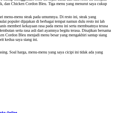
eak, dan Chicken Cordon Bleu. Tiga menu yang menurut saya cukup
ri menu-menu steak pada umumnya. Di resto ini, steak yang
lai populer dijajakan di berbagai tempat namun dulu resto ini lah
manis memberi kekayaan rasa pada menu ini serta membuatnya terasa
mbutan serta rasa asli dari ayamnya begitu terasa. Disajikan bersama
cken Cordon Bleu menjadi menu besar yang mengakhiri santap siang
it kedua saya siang ini.
ng. Soal harga, menu-menu yang saya cicipi ini tidak ada yang
oko Online
.