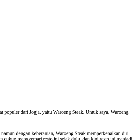
at populer dari Jogja, yaitu Waroeng Steak. Untuk saya, Waroeng
kau namun dengan keberanian, Waroeng Steak memperkenalkan diri
a cukup menggemari resto ini sejak dulu, dan kini resto ini menjadi