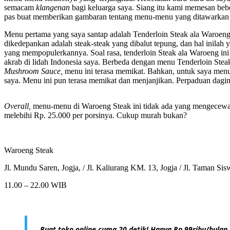
semacam
klangenan
bagi keluarga saya. Siang itu kami memesan be
pas buat memberikan gambaran tentang menu-menu yang ditawarkan di
Menu pertama yang saya santap adalah Tenderloin Steak ala Waroen
dikedepankan adalah steak-steak yang dibalut tepung, dan hal inilah 
yang mempopulerkannya. Soal rasa, tenderloin Steak ala Waroeng ini 
akrab di lidah Indonesia saya. Berbeda dengan menu Tenderloin Steak
Mushroom Sauce,
menu ini terasa memikat. Bahkan, untuk saya menu
saya. Menu ini pun terasa memikat dan menjanjikan. Perpaduan dagi
Overall,
menu-menu di Waroeng Steak ini tidak ada yang mengecewaka
melebihi Rp. 25.000 per porsinya. Cukup murah bukan?
Waroeng Steak
Jl. Mundu Saren, Jogja, / Jl. Kaliurang KM. 13, Jogja / Jl. Taman Siswa
11.00 – 22.00 WIB
Buat toko online cuma 20 detik! Hanya Rp 99ribu/bulan.