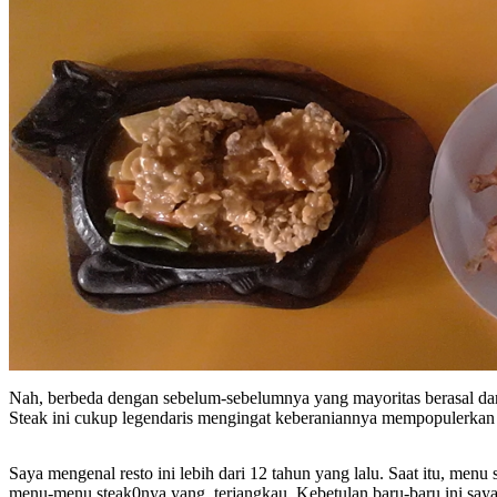
Nah, berbeda dengan sebelum-sebelumnya yang mayoritas berasal dari 
Steak ini cukup legendaris mengingat keberaniannya mempopulerka
Saya mengenal resto ini lebih dari 12 tahun yang lalu. Saat itu, m
menu-menu steak0nya yang terjangkau. Kebetulan baru-baru ini saya 