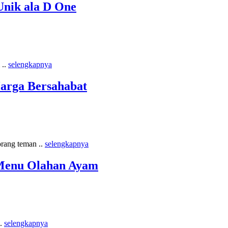
nik ala D One
 ..
selengkapnya
Harga Bersahabat
orang teman ..
selengkapnya
 Menu Olahan Ayam
..
selengkapnya