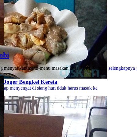
mbi
yang menyajikan menu-menu masakan khas Aceh. Menu ..
selengkapnya 
s Doger Bengkel Kereta
erap menyengat di siang hari tidak harus masuk ke