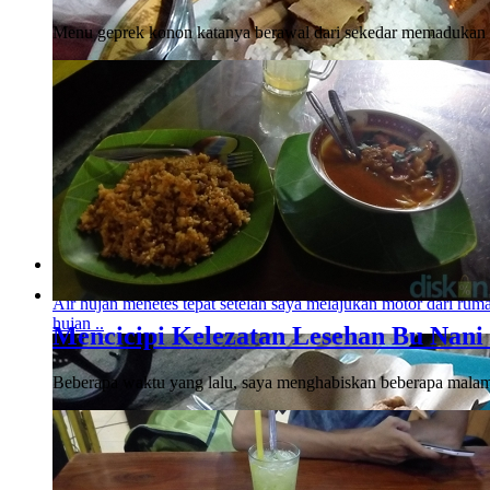
Menu geprek konon katanya berawal dari sekedar memadukan 
Rica Enthok Gading, Rica yang Menghangatka
Air hujan menetes tepat setelah saya melajukan motor dari rumah
hujan ..
Mencicipi Kelezatan Lesehan Bu Nan
Beberapa waktu yang lalu, saya menghabiskan beberapa malam be