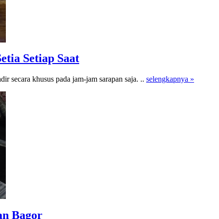
tia Setiap Saat
r secara khusus pada jam-jam sarapan saja. ..
selengkapnya »
han Bagor