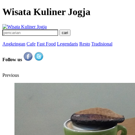
Wisata Kuliner Jogja
Angkringan
Cafe
Fast Food
Legendaris
Resto
Tradisional
Follow us
Previous