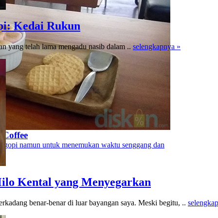
pi: Kedai Rukun
man yang telah lama mengadu nasib dalam ..
selengkapnya »
 Coffee
alah ngopi namun untuk menemukan waktu senggang dan
Milo Kental yang Menyegarkan
kadang benar-benar di luar bayangan saya. Meski begitu, ..
selengka