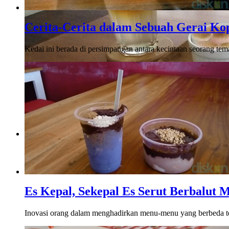
Cerita-Cerita dalam Sebuah Gerai Ko
Kedai ini berada di persimpangan antara kecintaan seorang te
Menikmati Pagi dengan Ngopi Pagi di Maraville
Salah satu aktivitas yang selalu identik dengan pagi hari ad
bisa ngopi pagi ..
Es Kepal, Sekepal Es Serut Berbalut 
Inovasi orang dalam menghadirkan menu-menu yang berbeda ter