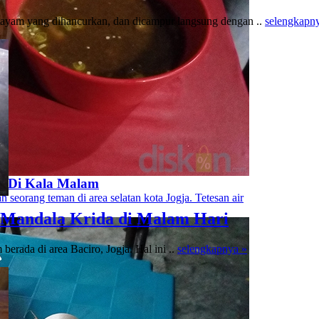
ayam yang dihancurkan, dan dicampur langsung dengan ..
selengkapn
n Di Kala Malam
 seorang teman di area selatan kota Jogja. Tetesan air
i Mandala Krida di Malam Hari
rada di area Baciro, Jogja. Hal ini ..
selengkapnya »