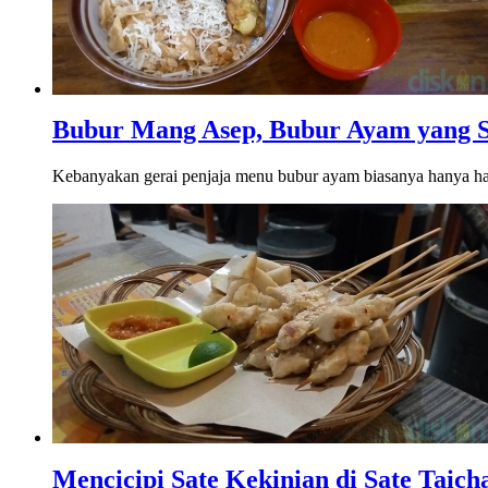
Bubur Mang Asep, Bubur Ayam yang Se
Kebanyakan gerai penjaja menu bubur ayam biasanya hanya hadi
Mencicipi Sate Kekinian di Sate Taic