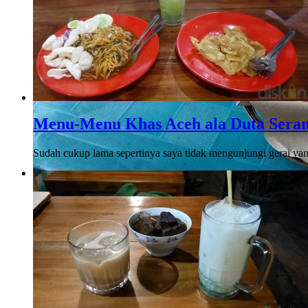
Menu-Menu Khas Aceh ala Duta Sera
Sudah cukup lama sepertinya saya tidak mengunjungi gerai 
Berteduh dari Panasnya Jogja d Batagor dan E
Mencari keteduhan dan kesegaran di tengah cuaca Jogja yang k
dalam bangunan ..